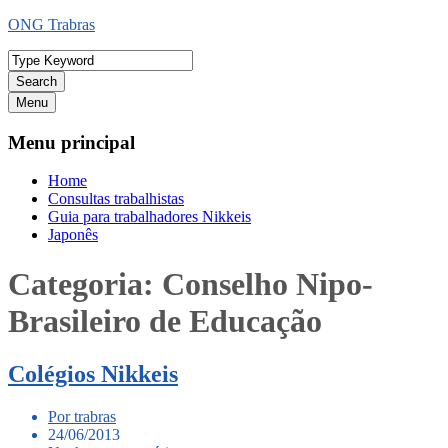
Ir
ONG Trabras
para
o
conteúdo
Search
Menu
Menu principal
Home
Consultas trabalhistas
Guia para trabalhadores Nikkeis
Japonês
Categoria:
Conselho Nipo-
Brasileiro de Educação
Colégios Nikkeis
Por trabras
24/06/2013