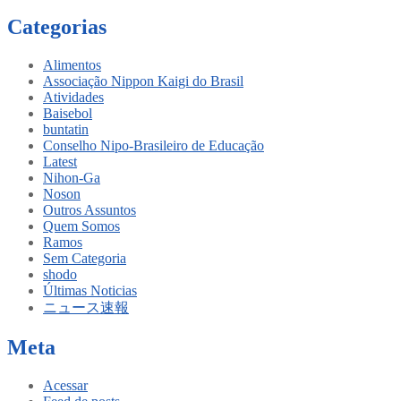
Categorias
Alimentos
Associação Nippon Kaigi do Brasil
Atividades
Baisebol
buntatin
Conselho Nipo-Brasileiro de Educação
Latest
Nihon-Ga
Noson
Outros Assuntos
Quem Somos
Ramos
Sem Categoria
shodo
Últimas Noticias
ニュース速報
Meta
Acessar