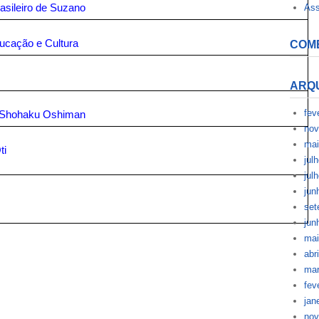
asileiro de Suzano
Ass
ucação e Cultura
COM
ARQ
fev
a, Shohaku Oshiman
nov
mai
ti
jul
jul
jun
set
jun
mai
abr
mar
fev
jan
nov