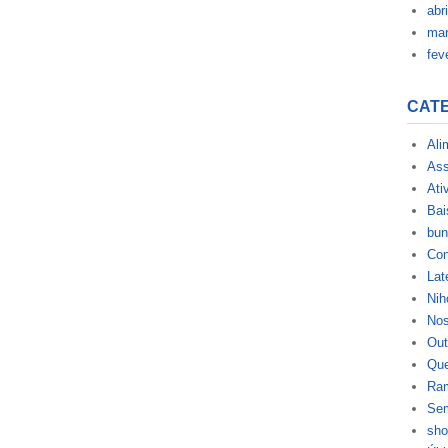
abr
mar
fev
CAT
Ali
Ass
Ati
Bai
bun
Con
Lat
Nih
No
Out
Qu
Ra
Sem
sho