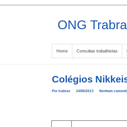
Ir
para
o
ONG Trabra
conteúdo
MENU PRINCIPAL
Home
Consultas trabalhistas
Colégios Nikkei
Por trabras
24/06/2013
Nenhum comentá