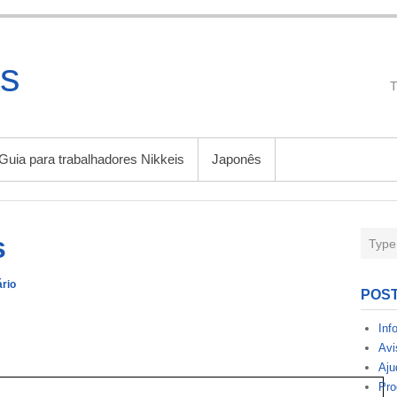
s
Guia para trabalhadores Nikkeis
Japonês
s
rio
POS
Inf
Avi
Aju
Pro