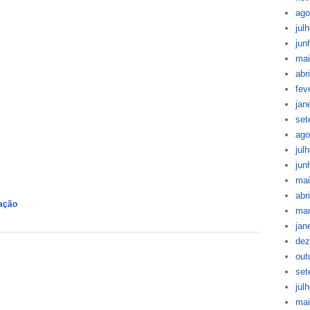
ago
jul
jun
mai
abr
fev
jan
set
ago
jul
jun
mai
abr
cação
mar
jan
dez
out
set
jul
mai