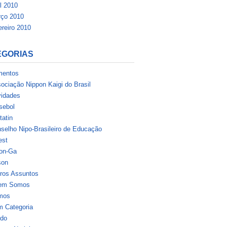
il 2010
ço 2010
ereiro 2010
EGORIAS
mentos
ociação Nippon Kaigi do Brasil
vidades
sebol
tatin
selho Nipo-Brasileiro de Educação
est
on-Ga
son
ros Assuntos
em Somos
mos
 Categoria
do