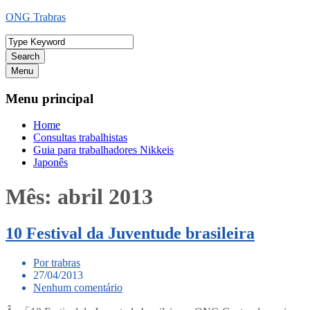
Ir
ONG Trabras
para
o
conteúdo
Search
Menu
Menu principal
Home
Consultas trabalhistas
Guia para trabalhadores Nikkeis
Japonês
Mês:
abril 2013
10 Festival da Juventude brasileira
Por trabras
27/04/2013
Nenhum comentário