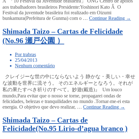
Â 「10 Festival da Juventude brasileira」 ONG Centro de apoios
aos trabalhadores brasileiros Presidente:Yoshinori Kato Â O
Festival da juventude brasileira foi realizado em Oizumi
bunkamura(Prefeitura de Gunma) com o …
Continue Reading →
Shimada Taizo – Cartas de Felicidade
(No.96 瀬戸公園 ）
Por trabras
25/04/2013
Nenhum comentário
クレイジーな世の中にならないよう 静かな・美しい・幸せ
な波動を世界に流そう。 そのエネルギーとなろう。それが
私の果たすべき祈りのすべて。妙遊(戴造)』 Um louco
mundo,Para evitar que o nosso se torne, propagarei ondas de
felicidades, belezas e tranquilidades no mundo .Tornar-me-ei esta
energia. O objetivo que devo realizar, …
Continue Reading →
Shimada Taizo – Cartas de
Felicidade(No.95 Lirio-d’agua branco )