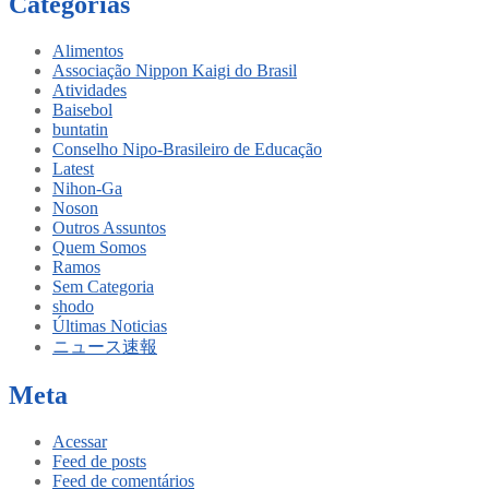
Categorias
Alimentos
Associação Nippon Kaigi do Brasil
Atividades
Baisebol
buntatin
Conselho Nipo-Brasileiro de Educação
Latest
Nihon-Ga
Noson
Outros Assuntos
Quem Somos
Ramos
Sem Categoria
shodo
Últimas Noticias
ニュース速報
Meta
Acessar
Feed de posts
Feed de comentários