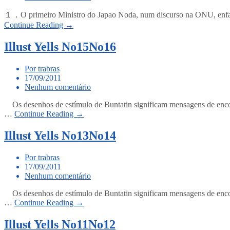
１．O primeiro Ministro do Japao Noda, num discurso na ONU, enfatiz
Continue Reading →
Illust Yells No15No16
Por trabras
17/09/2011
Nenhum comentário
Os desenhos de estímulo de Buntatin significam mensagens de encour
…
Continue Reading →
Illust Yells No13No14
Por trabras
17/09/2011
Nenhum comentário
Os desenhos de estímulo de Buntatin significam mensagens de encour
…
Continue Reading →
Illust Yells No11No12