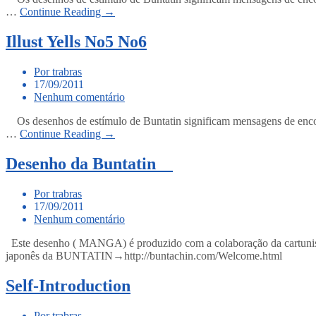
…
Continue Reading →
Illust Yells No5 No6
Por trabras
17/09/2011
Nenhum comentário
Os desenhos de estímulo de Buntatin significam mensagens de encour
…
Continue Reading →
Desenho da Buntatin
Por trabras
17/09/2011
Nenhum comentário
Este desenho ( MANGA) é produzido com a colaboração da cartu
japonês da BUNTATIN→http://buntachin.com/Welcome.html
Self-Introduction
Por trabras