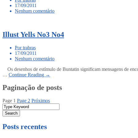
17/09/2011
Nenhum comentário
Illust Yells No3 No4
Por trabras
17/09/2011
Nenhum comentário
Os desenhos de estímulo de Buntatin significam mensagens de encour
…
Continue Reading →
Paginação de posts
Page
1
Page
2
Próximos
Search
Posts recentes