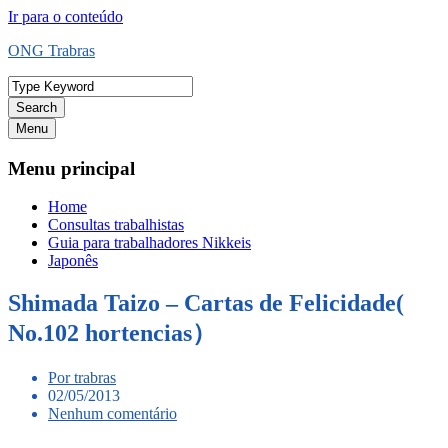
Ir para o conteúdo
ONG Trabras
Search
Menu
Menu principal
Home
Consultas trabalhistas
Guia para trabalhadores Nikkeis
Japonês
Shimada Taizo – Cartas de Felicidade(
No.102 hortencias）
Por trabras
02/05/2013
Nenhum comentário