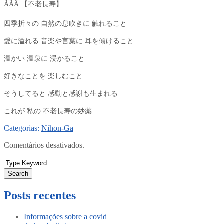
ÃÃÂ 【不老長寿】
四季折々の 自然の息吹きに 触れること
愛に溢れる 音楽や言葉に 耳を傾けること
温かい 温泉に 浸かること
好きなことを 楽しむこと
そうしてると 感動と感謝も生まれる
これが 私の 不老長寿の妙薬
Categorias:
Nihon-Ga
Comentários desativados.
Search
Posts recentes
Informações sobre a covid