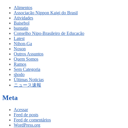
Alimentos
Associação Nippon Kaigi do Brasil
Atividades
Baisebol
buntatin
Conselho Nipo-Brasileiro de Educação
Latest
Nihon-Ga
Noson
Outros Assuntos
Quem Somos
Ramos
Sem Categoria
shodo
Últimas Noticias
ニュース速報
Meta
Acessar
Feed de posts
Feed de comentários
WordPress.org