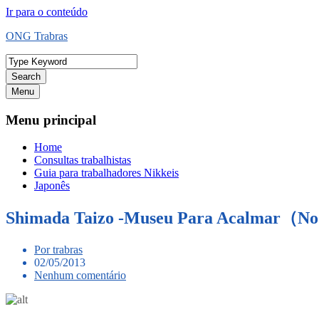
Ir para o conteúdo
ONG Trabras
Search
Menu
Menu principal
Home
Consultas trabalhistas
Guia para trabalhadores Nikkeis
Japonês
Shimada Taizo -Museu Para Acalma
Por trabras
02/05/2013
Nenhum comentário