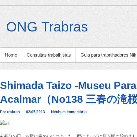
Ir
para
o
ONG Trabras
conteúdo
MENU PRINCIPAL
Home
Consultas trabalhistas
Guia para trabalhadores Nik
Shimada Taizo -Museu Para
Acalmar（No138 三春の滝
Por trabras
02/05/2013
Nenhum comentário
Â 春分の日」を境に春めいてきました。所によっては桜が咲き始めま