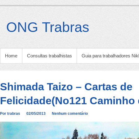
Ir
para
o
ONG Trabras
conteúdo
MENU PRINCIPAL
Home
Consultas trabalhistas
Guia para trabalhadores Nik
Shimada Taizo – Cartas de
Felicidade(No121 Caminho 
Por trabras
02/05/2013
Nenhum comentário