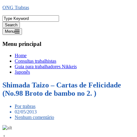
Ir
ONG Trabras
para
o
conteúdo
Search
Menu
Menu principal
Home
Consultas trabalhistas
Guia para trabalhadores Nikkeis
Japonês
Shimada Taizo – Cartas de Felicidade
(No.98 Broto de bambo no 2. )
Por trabras
02/05/2013
Nenhum comentário