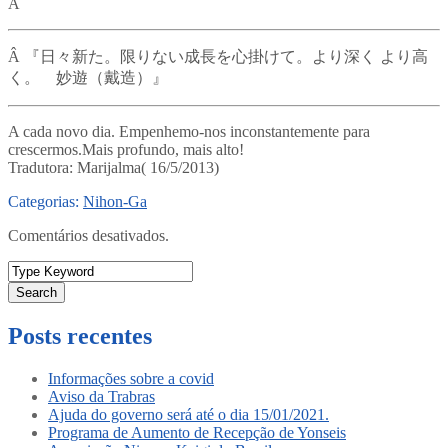
Â
Â
『日々新た。限りない成長を心掛けて。より深く より高
く。 妙遊（戴造）』
A cada novo dia. Empenhemo-nos inconstantemente para
crescermos.Mais profundo, mais alto!
Tradutora: Marijalma( 16/5/2013)
Categorias:
Nihon-Ga
Comentários desativados.
Search
Posts recentes
Informações sobre a covid
Aviso da Trabras
Ajuda do governo será até o dia 15/01/2021.
Programa de Aumento de Recepção de Yonseis