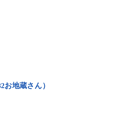
e (No82お地蔵さん）