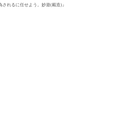
されるに任せよう。妙遊(戴造)』