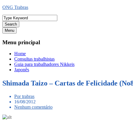
Ir
ONG Trabras
para
o
conteúdo
Search
Menu
Menu principal
Home
Consultas trabalhistas
Guia para trabalhadores Nikkeis
Japonês
Shimada Taizo – Cartas de Felicidad
Por trabras
16/08/2012
Nenhum comentário