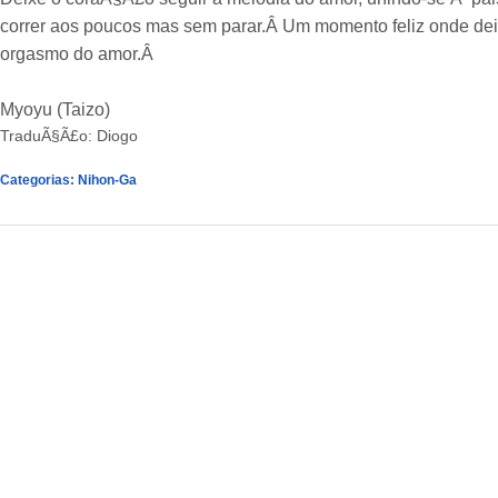
correr aos poucos mas sem parar.Â Um momento feliz onde deix
orgasmo do amor.Â
Myoyu (Taizo)
TraduÃ§Ã£o: Diogo
Categorias:
Nihon-Ga