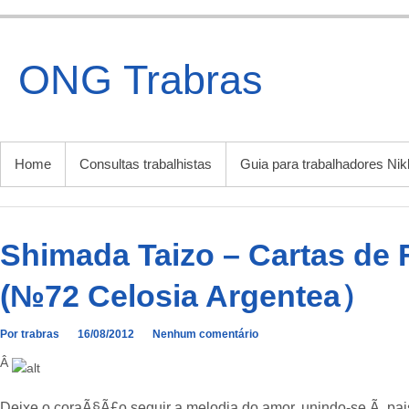
Ir
para
o
ONG Trabras
conteúdo
MENU PRINCIPAL
Home
Consultas trabalhistas
Guia para trabalhadores Nik
Shimada Taizo – Cartas de 
(№72 Celosia Argentea）
Por trabras
16/08/2012
Nenhum comentário
Â
Deixe o coraÃ§Ã£o seguir a melodia do amor, unindo-se Ã pai