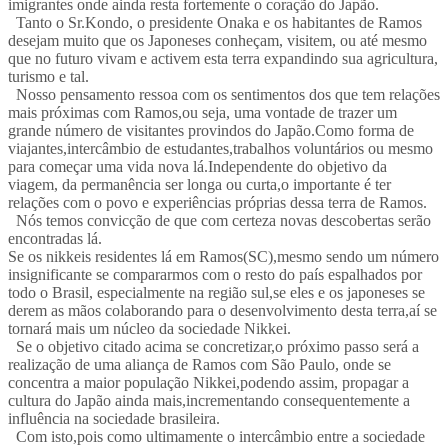
imigrantes onde ainda resta fortemente o coração do Japão.
Tanto o Sr.Kondo, o presidente Onaka e os habitantes de Ramos
desejam muito que os Japoneses conheçam, visitem, ou até mesmo
que no futuro vivam e activem esta terra expandindo sua agricultura,
turismo e tal.
Nosso pensamento ressoa com os sentimentos dos que tem relações
mais próximas com Ramos,ou seja, uma vontade de trazer um
grande número de visitantes provindos do Japão.Como forma de
viajantes,intercâmbio de estudantes,trabalhos voluntários ou mesmo
para começar uma vida nova lá.Independente do objetivo da
viagem, da permanência ser longa ou curta,o importante é ter
relações com o povo e experiências próprias dessa terra de Ramos.
Nós temos convicção de que com certeza novas descobertas serão
encontradas lá.
Se os nikkeis residentes lá em Ramos(SC),mesmo sendo um número
insignificante se compararmos com o resto do país espalhados por
todo o Brasil, especialmente na região sul,se eles e os japoneses se
derem as mãos colaborando para o desenvolvimento desta terra,aí se
tornará mais um núcleo da sociedade Nikkei.
Se o objetivo citado acima se concretizar,o próximo passo será a
realização de uma aliança de Ramos com São Paulo, onde se
concentra a maior população Nikkei,podendo assim, propagar a
cultura do Japão ainda mais,incrementando consequentemente a
influência na sociedade brasileira.
Com isto,pois como ultimamente o intercâmbio entre a sociedade