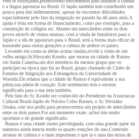
vem se esforçando,promovendo movimentos para difundir a cultura
e a língua japonesa no Brasil. O Japão também tem contribuido um
pouco para isto indiretamente, apesar de encontrar dificuldades
especialmente pelo fato da imigração ter parado ha 40 anos atrás.A
ajuda é feita em forma de financiamento, como por exemplo, para a
construção de colégios etc. Manter um intercâmbio entre os dois
povos através de visitas mutuas, com a vinda de brasileiros para o
Japão e a ida de japoneses para o Brasil, será a forma mais eficaz de
transmitir para outras gerações a cultura de ambos os paises.
Levando em conta as ideias acima citadas,recebi a visita de um
velho amigo,Sr.Hiroyuki Kondo, que morou na cidade de Ramos
em Santa Catarina,um dos membros do mesmo grupo que eu
participei na época que fui ao Brasil, grupo chamado de Clube de
Estudos de Imigração aos Estrangeiros da Universidade de
Waseda.Ele relatou que a cidade de Ramos é equivalente a sua
pátria,sua pátria de coração .Este sentimento tem o mesmo
significado para a sua neta também.
Pelo fato do Sr. Kondo ser conhecido do Presidente da Associacao
Cultural Brasil-Japão de Núcleo Celso Ramos, o Sr. Hirotaka
Onaka, este nos pediu para promovermos um projeto de intercâmbio
entre os dois paises.Foi um momento exato .achei isto muito
oportuno e de grande significado.
Ramos é uma cidade muito previlegiada, com uma grande parte da
natureza ainda intacta tendo as quarto estações do ano.Contendo
aromas de cultura e o mais importante e que la e uma das terras de