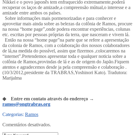
Nikkei e o povo japonês tem enfraquecido extremamente,poderá
recuperar os laços de amizade,a compreensão mútual,o interesse e a
amizade entre ambos os países.
Sobre informações mais pormenorizadas e para conhecer e
aproveitar mais ainda sobre as belezas da colônia de Ramos, procure
na nossa “home page”,onde podera encontrar experiências, colunas
etc. escritas por pessoas próprias da terra, que nasceram e vivem lá.
Então na nossa “home page”na parte que se refere a apresentação
da colonia de Ramos, com a colaboração dos nossos colaboradores
de lá,na medida do possível, assim que fizermos ,colocaremos na
“internet”.Pretendemos apresentar toda e qualquer noticia sobre a
colônia de Ramos,provindas de lá e as de origem do Japão.Fiquem
atentos e agradecemos desde ja pela compreensão e colaboração .
(10/3/2012,presidente da TRABRAS,Yoshinori Kato). Tradutora:
Marijalma
◆ Entre em contato através do endereço →
ramos@ongtrabras.org
Categorias:
Ramos
Comentários desativados.