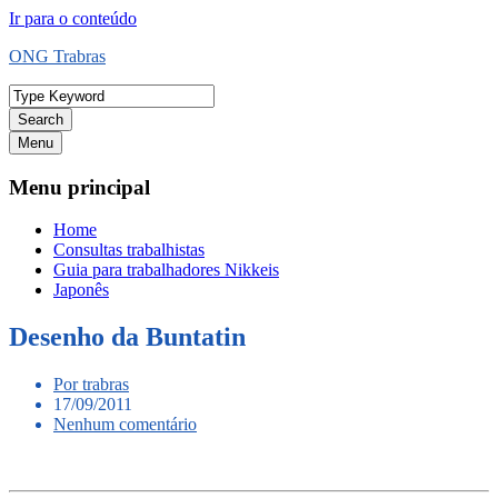
Ir para o conteúdo
ONG Trabras
Search
Menu
Menu principal
Home
Consultas trabalhistas
Guia para trabalhadores Nikkeis
Japonês
Desenho da Buntatin
Por trabras
17/09/2011
Nenhum comentário