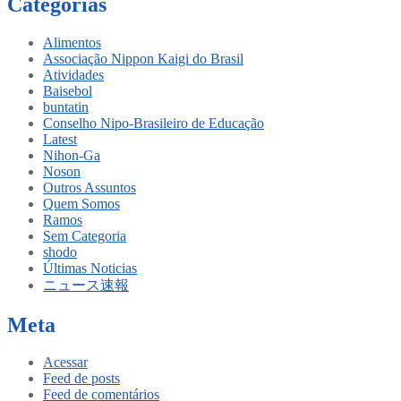
Categorias
Alimentos
Associação Nippon Kaigi do Brasil
Atividades
Baisebol
buntatin
Conselho Nipo-Brasileiro de Educação
Latest
Nihon-Ga
Noson
Outros Assuntos
Quem Somos
Ramos
Sem Categoria
shodo
Últimas Noticias
ニュース速報
Meta
Acessar
Feed de posts
Feed de comentários