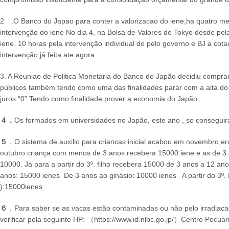
2 .O Banco do Japao para conter a valorizacao do iene,ha quatro m
intervenção do iene No dia 4, na Bolsa de Valores de Tokyo desde pe
iene. 10 horas pela intervenção individual do pelo governo e BJ a cota
intervenção já feita ate agora.
3. A Reuniao de Politica Monetaria do Banco do Japão decidiu comprar 
públicos também tendo como uma das finalidades parar com a alta do i
juros “0”.Tendo como finalidade prover a economia do Japão.
４．
Os formados em universidades no Japão, este ano , so conseg
５
．O sistema de auxilio para criancas inicial acabou em novembro,era
outubro criança com menos de 3 anos recebera 15000 iene e as de 3 
10000. Já para a partir do 3º. filho recebera 15000 de 3 anos a 12 a
anos: 15000 ienes De 3 anos ao ginásio: 10000 ienes A partir do 3º. 
):15000ienes
６
．Para saber se as vacas estão contaminadas ou não pelo irradiaca
verificar pela seguinte HP: （https://www.id.nlbc.go.jp/）Centro Pecua