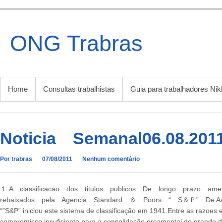
Ir
para
o
ONG Trabras
conteúdo
MENU PRINCIPAL
Home
Consultas trabalhistas
Guia para trabalhadores Nik
Noticia Semanal06.08.201
Por trabras
07/08/2011
Nenhum comentário
１.A classificacao dos titulos publicos De longo prazo am
rebaixados pela Agencia Standard ＆ Poors “ S＆Ｐ” De AAA
“”S&P” iniciou este sistema de classificação em 1941.Entre as razoes e
compromisso insuficiente para a consolidação orçamental do grande dé