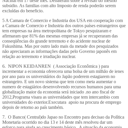
Nacinal em 17 deste mês. Debateram sobre a revisão do mesmo
subsidio. As familias com alto Imposto de renda poderão serem
excluídas do beneficio.
5 A Camara de Comercio e Industria dos USA em cooperação com
a Camara de Comercio e Industria dos outros países estrangeiros que
tem empresas na área metropolitana de Tokyo pesquizaram e
afirmaram que 81% das mesmas empresas já se recuperaram das
conseqüências do grande terremoto e do acidente nuclear de
Fukushima. Mas por outro lado mais da metade dos pesquizados
não apreciaram as informações dadas pelo Governo japonês em
relação ao terremoto e irradiação nuclear.
6. NIPON KEIDANREN ( Associação Econômica ) para
incrementar a economia oferecera uma bolsa de um milhão de ienes
por ano para os universitários do Japão poderem estagiarem no
estrangeiro. E um novo sistema que tem como meta aumentar o
numero de estagiários desenvolvendo recursos humanos para uma
globalização maior da economia será iniciado .no ano fiscal de
2012,Programa visara as universidades que tem intercambio com
universidades do exterior.Executara apoio na procura de emprego
depois de retorno ao país também.
7. O Banco( Central)do Japao no Encontro para decisao da Política
Monetaria ocorrido no dia 13 e 14 deste mês resolveu dar um
esforco para ajuda ao crescimento básico . A situação da economia