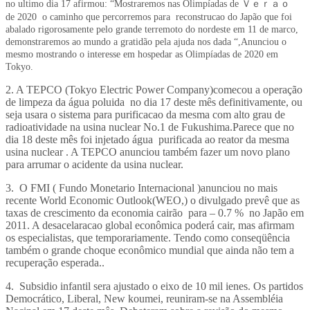
no ultimo dia 17 afirmou: “Mostraremos nas Olimpíadas de Ｖｅｒａｏ
de 2020 o caminho que percorremos para reconstrucao do Japão que foi
abalado rigorosamente pelo grande terremoto do nordeste em 11 de marco,
demonstraremos ao mundo a gratidão pela ajuda nos dada “,Anunciou o
mesmo mostrando o interesse em hospedar as Olimpíadas de 2020 em
Tokyo.
2. A TEPCO (Tokyo Electric Power Company)comecou a operação
de limpeza da água poluida no dia 17 deste mês definitivamente, ou
seja usara o sistema para purificacao da mesma com alto grau de
radioatividade na usina nuclear No.1 de Fukushima.Parece que no
dia 18 deste mês foi injetado água purificada ao reator da mesma
usina nuclear . A TEPCO anunciou também fazer um novo plano
para arrumar o acidente da usina nuclear.
3. O FMI ( Fundo Monetario Internacional )anunciou no mais
recente World Economic Outlook(WEO,) o divulgado prevê que as
taxas de crescimento da economia cairão para – 0.7 % no Japão em
2011. A desacelaracao global econômica poderá cair, mas afirmam
os especialistas, que temporariamente. Tendo como conseqüência
também o grande choque econômico mundial que ainda não tem a
recuperação esperada..
4. Subsidio infantil sera ajustado o eixo de 10 mil ienes. Os partidos
Democrático, Liberal, New koumei, reuniram-se na Assembléia