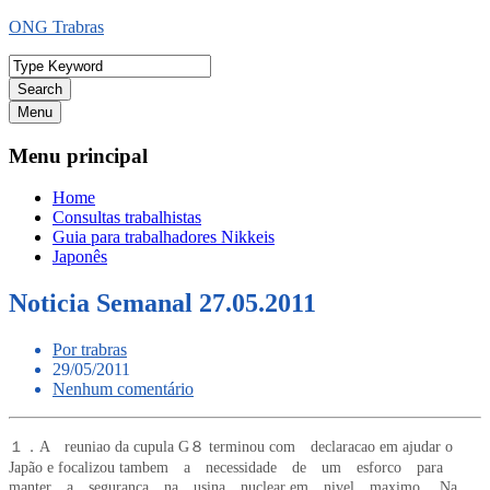
Ir
ONG Trabras
para
o
conteúdo
Search
Menu
Menu principal
Home
Consultas trabalhistas
Guia para trabalhadores Nikkeis
Japonês
Noticia Semanal 27.05.2011
Por trabras
29/05/2011
Nenhum comentário
１．A reuniao da cupula G８ terminou com declaracao em ajudar o
Japão e focalizou tambem a necessidade de um esforco para
manter a seguranca na usina nuclear em nivel maximo． Na