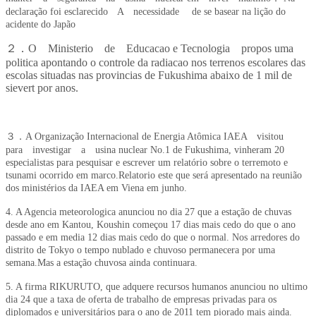
declaração foi esclarecido A necessidade de se basear na lição do
acidente do Japão
２．O Ministerio de Educacao e Tecnologia propos uma
politica apontando o controle da radiacao nos terrenos escolares das
escolas situadas nas provincias de Fukushima abaixo de 1 mil de
sievert por anos.
３．A Organização Internacional de Energia Atômica IAEA visitou
para investigar a usina nuclear No.1 de Fukushima, vinheram 20
especialistas para pesquisar e escrever um relatório sobre o terremoto e
tsunami ocorrido em marco.Relatorio este que será apresentado na reunião
dos ministérios da IAEA em Viena em junho.
4. A Agencia meteorologica anunciou no dia 27 que a estação de chuvas
desde ano em Kantou, Koushin começou 17 dias mais cedo do que o ano
passado e em media 12 dias mais cedo do que o normal. Nos arredores do
distrito de Tokyo o tempo nublado e chuvoso permanecera por uma
semana.Mas a estação chuvosa ainda continuara.
5. A firma RIKURUTO, que adquere recursos humanos anunciou no ultimo
dia 24 que a taxa de oferta de trabalho de empresas privadas para os
diplomados e universitários para o ano de 2011 tem piorado mais ainda.