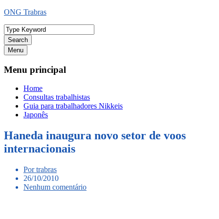
Ir
ONG Trabras
para
o
conteúdo
Search
Menu
Menu principal
Home
Consultas trabalhistas
Guia para trabalhadores Nikkeis
Japonês
Haneda inaugura novo setor de voos
internacionais
Por trabras
26/10/2010
Nenhum comentário