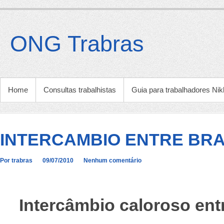
Ir
para
o
ONG Trabras
conteúdo
MENU PRINCIPAL
Home
Consultas trabalhistas
Guia para trabalhadores Nik
INTERCAMBIO ENTRE BRA
Por trabras
09/07/2010
Nenhum comentário
Intercâmbio caloroso entr