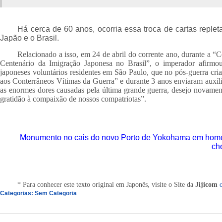
Há cerca de 60 anos, ocorria essa troca de cartas reple
Japão e o Brasil.
Relacionado a isso, em 24 de abril do corrente ano, durante a
Centenário da Imigração Japonesa no Brasil”, o imperador afirmou
japoneses voluntários residentes em São Paulo, que no pós-guerra cr
aos Conterrâneos Vítimas da Guerra” e durante 3 anos enviaram auxílio
as enormes dores causadas pela última grande guerra, desejo novame
gratidão à compaixão de nossos compatriotas”.
Monumento no cais do novo Porto de Yokohama em home
ch
* Para conhecer este texto original em Japonês, visite o Site da
Jijicom
Categorias:
Sem Categoria