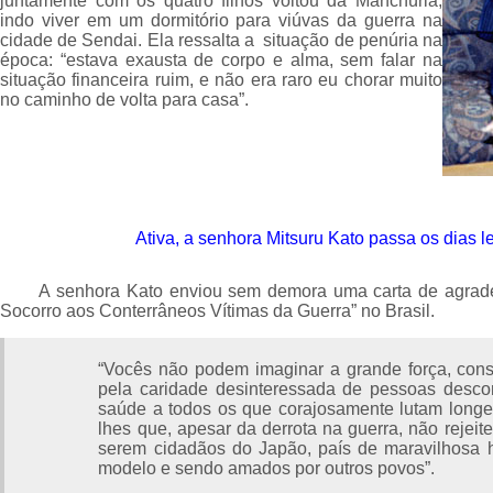
juntamente com os quatro filhos voltou da Manchúria,
indo viver em um dormitório para viúvas da guerra na
cidade de Sendai. Ela ressalta a situação de penúria na
época: “estava exausta de corpo e alma, sem falar na
situação financeira ruim, e não era raro eu chorar muito
no caminho de volta para casa”.
Ativa, a senhora
Mitsuru Kato
passa os dias le
A senhora Kato enviou sem demora uma carta de agrad
Socorro aos Conterrâneos Vítimas da Guerra” no Brasil.
“Vocês não podem imaginar a grande força, conso
pela caridade desinteressada de pessoas desco
saúde a todos os que corajosamente lutam longe 
lhes que, apesar da derrota na guerra, não reje
serem cidadãos do Japão, país de maravilhosa h
modelo e sendo amados por outros povos”.